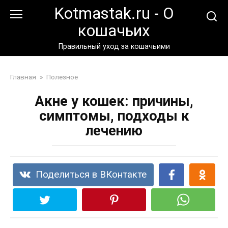
Перейти
Kotmastak.ru - О
к
кошачьих
контенту
Правильный уход за кошачьими
Главная
»
Полезное
Акне у кошек: причины,
симптомы, подходы к
лечению
Поделиться в ВКонтакте