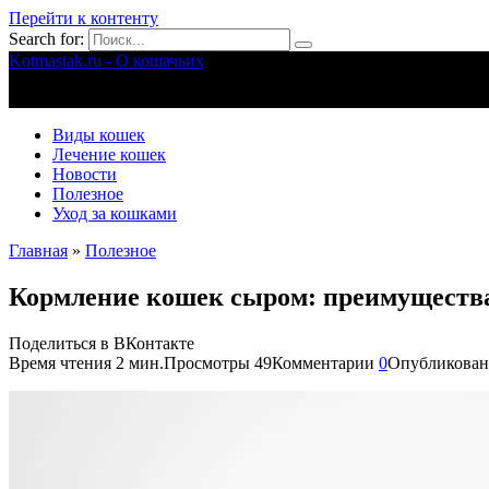
Перейти к контенту
Search for:
Kotmastak.ru - О кошачьих
Правильный уход за кошачьими
Виды кошек
Лечение кошек
Новости
Полезное
Уход за кошками
Главная
»
Полезное
Кормление кошек сыром: преимущества
Поделиться в ВКонтакте
Время чтения
2 мин.
Просмотры
49
Комментарии
0
Опубликован