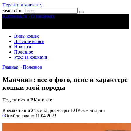
Перейти к контенту
Search for:
Kotmastak.ru - О кошачьих
Правильный уход за кошачьими
Виды кошек
Лечение кошек
Новости
Полезное
Уход за кошками
Главная
»
Полезное
Манчкин: все о фото, цене и характере
кошки этой породы
Поделиться в ВКонтакте
Время чтения
24 мин.
Просмотры
121
Комментарии
0
Опубликовано
11.04.2023