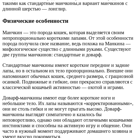
такими как стандартные манчкины,и вариант манчкинов с
длинной шерстью — лонглир.
Физические особенности
Манчкин — это порода кошек, которая выделяется своим
непропорционально короткими лапами. От этой особенности
порода получила свое название, ведь похожа на Манкина —
мифологическое существо с длинными руками. Существуют
две группы манчкинов: стандартные и доварф.
Стандартные манчкины имеют короткие передние и задние
лапы, но в остальном их тело пропорционально. Внешне они
напоминают обычных кошек, среднего размера, с грациозной
осанкой. Подвижные и гибкие, они прекрасно справляются с
классической кошачьей активностью — охотой и играми.
Доварф-манчкины имеют еще более короткие ноги и
небольшое тело. Их лапы называются «корректированными»,
они не столь гибки и не могут прыгать высоко. Доварф-
манчкины выглядят симпатично и казалось бы
неповоротливо, однако они обладают отличными кошачьими
инстинктами и способны на активную игру и общение. Они
часто в нужный момент поддерживают домашнего хозяина и
умеют вкусно покормиться.