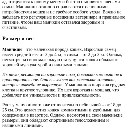
адаптируются к новому месту и быстро становятся членами
семьи. Манчкины отлично справляются с основными
потребностями кошек и не требуют особого ухода. Важно не
забывать про регулярные посещения ветеринара и правильное
питание, чтобы ваш манчкин оставался здоровым и
счастливым.
Размер и вес
Манчкин
– это маленькая порода кошек. Взрослый самец
имеет средний вес от 3 до 4 кг, а самка – от 2 до 3 кг. Однако,
несмотря на свою маленькую статуру, эти кошки обладают
хорошей мускулатурой и сильными лапами.
Их тело, несмотря на короткие ноги, довольно компактное и
пропорциональное. Они выглядят как маленькие котятки,
которые никогда не вырастут.
У манчкинов широкая грудная
клетка и круглое туловище. Их шея короткая и мощная, что
добавляет им уникальности и привлекательности.
Рост у манчкинов также относительно небольшой – от 18 до
25 см. Это делает этих кошек компактными и удобными для
содержания в квартире. Однако, несмотря на свои маленькие
размеры, они обладают спортивным телосложением и
изящными линиями.