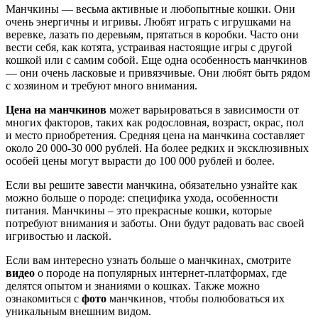
Манчкины — весьма активные и любопытные кошки. Они
очень энергичны и игривы. Любят играть с игрушками на
веревке, лазать по деревьям, прятаться в коробки. Часто они
вести себя, как котята, устраивая настоящие игры с другой
кошкой или с самим собой. Еще одна особенность манчкинов
— они очень ласковые и привязчивые. Они любят быть рядом
с хозяином и требуют много внимания.
Цена на манчкинов
может варьироваться в зависимости от
многих факторов, таких как родословная, возраст, окрас, пол
и место приобретения. Средняя цена на манчкина составляет
около 20 000-30 000 рублей. На более редких и эксклюзивных
особей цены могут вырасти до 100 000 рублей и более.
Если вы решите завести манчкина, обязательно узнайте как
можно больше о породе: специфика ухода, особенности
питания. Манчкины – это прекрасные кошки, которые
потребуют внимания и заботы. Они будут радовать вас своей
игривостью и лаской.
Если вам интересно узнать больше о манчкинах, смотрите
видео
о породе на популярных интернет-платформах, где
делятся опытом и знаниями о кошках. Также можно
ознакомиться с
фото
манчкинов, чтобы полюбоваться их
уникальным внешним видом.