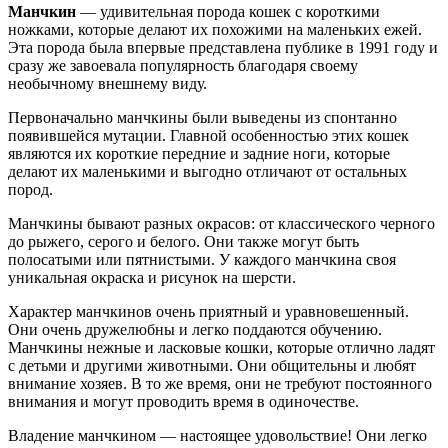
Манчкин
— удивительная порода кошек с короткими
ножками, которые делают их похожими на маленьких ежей.
Эта порода была впервые представлена публике в 1991 году и
сразу же завоевала популярность благодаря своему
необычному внешнему виду.
Первоначально манчкины были выведены из спонтанно
появившейся мутации. Главной особенностью этих кошек
являются их короткие передние и задние ноги, которые
делают их маленькими и выгодно отличают от остальных
пород.
Манчкины бывают разных окрасов: от классического черного
до рыжего, серого и белого. Они также могут быть
полосатыми или пятнистыми. У каждого манчкина своя
уникальная окраска и рисунок на шерсти.
Характер манчкинов очень приятный и уравновешенный.
Они очень дружелюбны и легко поддаются обучению.
Манчкины нежные и ласковые кошки, которые отлично ладят
с детьми и другими животными. Они общительны и любят
внимание хозяев. В то же время, они не требуют постоянного
внимания и могут проводить время в одиночестве.
Владение манчкином — настоящее удовольствие! Они легко