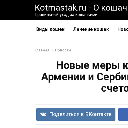
Перейти
Kotmastak.ru - О коша
к
Правильный уход за кошачьими
контенту
Виды кошек
Лечение кошек
Нов
Главная
»
Новости
Новые меры к
Армении и Серби
счет
Поделиться в ВКонтакте