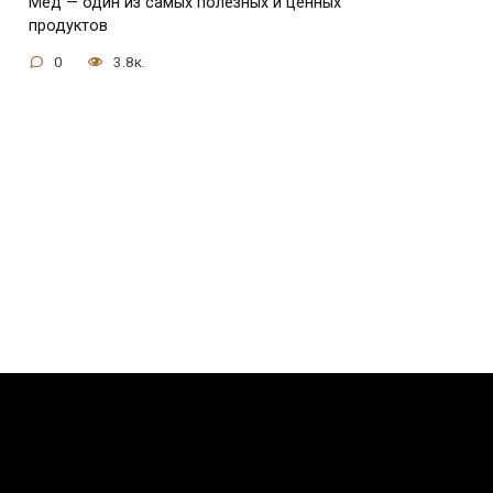
Мед — один из самых полезных и ценных
продуктов
0
3.8к.