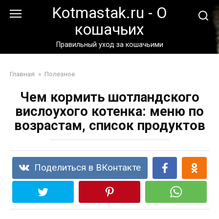
Перейти
Kotmastak.ru - О
к
кошачьих
контенту
Правильный уход за кошачьими
Главная
»
Полезное
Чем кормить шотландского
вислоухого котенка: меню по
возрастам, список продуктов
Поделиться в ВКонтакте