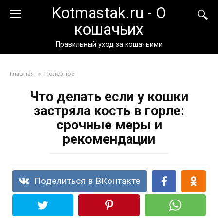
Перейти
Kotmastak.ru - О
к
кошачьих
контенту
Правильный уход за кошачьими
Главная
»
Полезное
Что делать если у кошки
застряла кость в горле:
срочные меры и
рекомендации
Поделиться в ВКонтакте