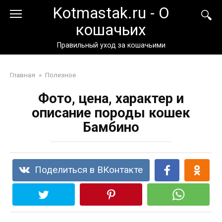
Перейти
Kotmastak.ru - О
к
кошачьих
контенту
Правильный уход за кошачьими
Главная
»
Полезное
Фото, цена, характер и
описание породы кошек
Бамбино
Поделиться в ВКонтакте