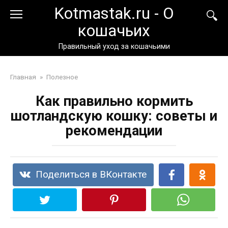
Перейти
Kotmastak.ru - О
к
кошачьих
контенту
Правильный уход за кошачьими
Главная
»
Полезное
Как правильно кормить
шотландскую кошку: советы и
рекомендации
Поделиться в ВКонтакте