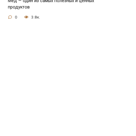
Мед — один из самых полезных и ценных
продуктов
0
3.8к.