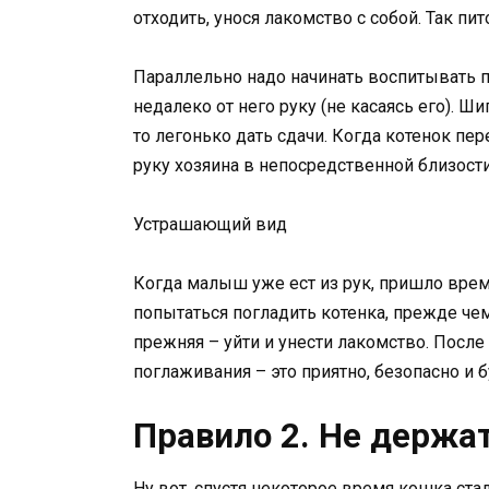
отходить, унося лакомство с собой. Так пи
Параллельно надо начинать воспитывать 
недалеко от него руку (не касаясь его). Ши
то легонько дать сдачи. Когда котенок пе
руку хозяина в непосредственной близости
Устрашающий вид
Когда малыш уже ест из рук, пришло врем
попытаться погладить котенка, прежде чем
прежняя – уйти и унести лакомство. После
поглаживания – это приятно, безопасно и 
Правило 2. Не держа
Ну вот, спустя некоторое время кошка ста