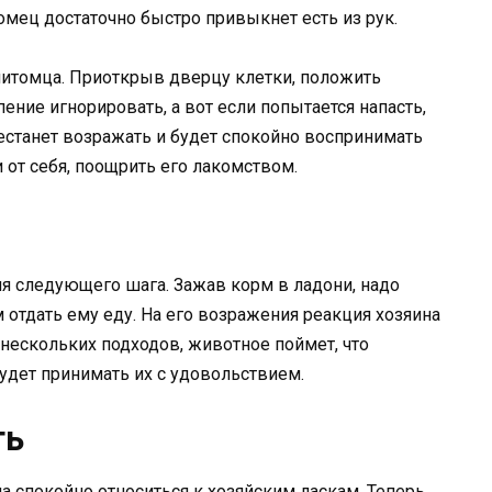
томец достаточно быстро привыкнет есть из рук.
питомца. Приоткрыв дверцу клетки, положить
пение игнорировать, а вот если попытается напасть,
рестанет возражать и будет спокойно воспринимать
 от себя, поощрить его лакомством.
я следующего шага. Зажав корм в ладони, надо
 отдать ему еду. На его возражения реакция хозяина
 нескольких подходов, животное поймет, что
будет принимать их с удовольствием.
ть
ла спокойно относиться к хозяйским ласкам. Теперь