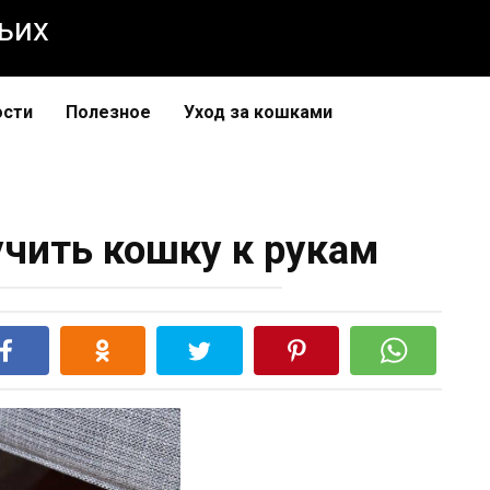
чьих
ости
Полезное
Уход за кошками
учить кошку к рукам