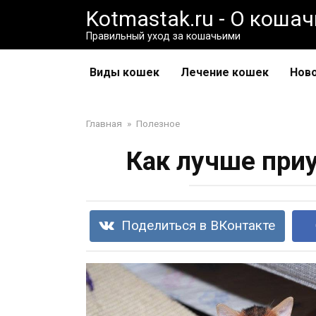
Перейти
Kotmastak.ru - О коша
к
Правильный уход за кошачьими
контенту
Виды кошек
Лечение кошек
Нов
Главная
»
Полезное
Как лучше при
Поделиться в ВКонтакте