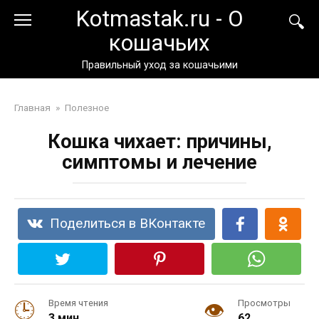
Перейти
Kotmastak.ru - О
к
кошачьих
контенту
Правильный уход за кошачьими
Главная
»
Полезное
Кошка чихает: причины,
симптомы и лечение
Поделиться в ВКонтакте
Время чтения
Просмотры
3 мин.
62