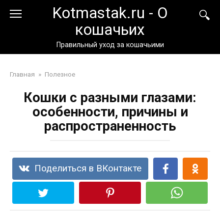
Перейти
Kotmastak.ru - О
к
кошачьих
контенту
Правильный уход за кошачьими
Главная
»
Полезное
Кошки с разными глазами:
особенности, причины и
распространенность
Поделиться в ВКонтакте