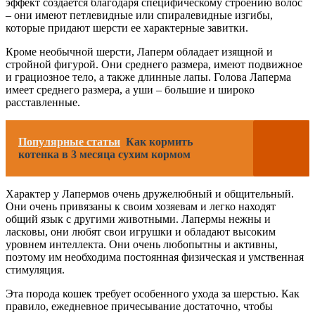
эффект создается благодаря специфическому строению волос
– они имеют петлевидные или спиралевидные изгибы,
которые придают шерсти ее характерные завитки.
Кроме необычной шерсти, Лаперм обладает изящной и
стройной фигурой. Они среднего размера, имеют подвижное
и грациозное тело, а также длинные лапы. Голова Лаперма
имеет среднего размера, а уши – большие и широко
расставленные.
Популярные статьи
Как кормить
котенка в 3 месяца сухим кормом
Характер у Лапермов очень дружелюбный и общительный.
Они очень привязаны к своим хозяевам и легко находят
общий язык с другими животными. Лапермы нежны и
ласковы, они любят свои игрушки и обладают высоким
уровнем интеллекта. Они очень любопытны и активны,
поэтому им необходима постоянная физическая и умственная
стимуляция.
Эта порода кошек требует особенного ухода за шерстью. Как
правило, ежедневное причесывание достаточно, чтобы