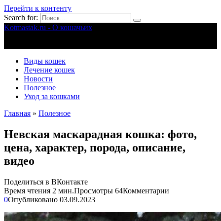
Перейти к контенту
Search for:
Kotmastak.ru - О кошачьих
Правильный уход за кошачьими
Виды кошек
Лечение кошек
Новости
Полезное
Уход за кошками
Главная
»
Полезное
Невская маскарадная кошка: фото,
цена, характер, порода, описание,
видео
Поделиться в ВКонтакте
Время чтения
2 мин.
Просмотры
64
Комментарии
0
Опубликовано
03.09.2023