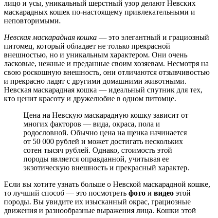
лицо и усы, уникальный шерстный узор делают Невских
маскарадных кошек по-настоящему привлекательными и
неповторимыми.
Невская маскарадная кошка
— это элегантный и грациозный
питомец, который обладает не только прекрасной
внешностью, но и уникальным характером. Они очень
ласковые, нежные и преданные своим хозяевам. Несмотря на
свою роскошную внешность, они отличаются отзывчивостью
и прекрасно ладят с другими домашними животными.
Невская маскарадная кошка — идеальный спутник для тех,
кто ценит красоту и дружелюбие в одном питомце.
Цена на Невскую маскарадную кошку зависит от
многих факторов — вида, окраса, пола и
родословной. Обычно цена на щенка начинается
от 50 000 рублей и может достигать нескольких
сотен тысяч рублей. Однако, стоимость этой
породы является оправданной, учитывая ее
экзотическую внешность и прекрасный характер.
Если вы хотите узнать больше о Невской маскарадной кошке,
то лучший способ — это посмотреть
фото
и
видео
этой
породы. Вы увидите их изысканный окрас, грациозные
движения и разнообразные выражения лица. Кошки этой