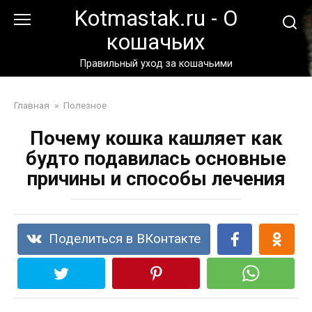
Перейти
Kotmastak.ru - О
к
кошачьих
контенту
Правильный уход за кошачьими
Главная
»
Полезное
Почему кошка кашляет как
будто подавилась основные
причины и способы лечения
Поделиться в ВКонтакте