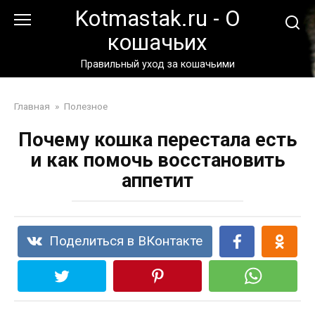
Перейти
Kotmastak.ru - О
к
кошачьих
контенту
Правильный уход за кошачьими
Главная
»
Полезное
Почему кошка перестала есть
и как помочь восстановить
аппетит
Поделиться в ВКонтакте