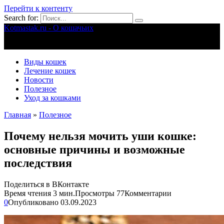
Перейти к контенту
Search for:
Kotmastak.ru - О кошачьих
Правильный уход за кошачьими
Виды кошек
Лечение кошек
Новости
Полезное
Уход за кошками
Главная
»
Полезное
Почему нельзя мочить уши кошке:
основные причины и возможные
последствия
Поделиться в ВКонтакте
Время чтения
3 мин.
Просмотры
77
Комментарии
0
Опубликовано
03.09.2023