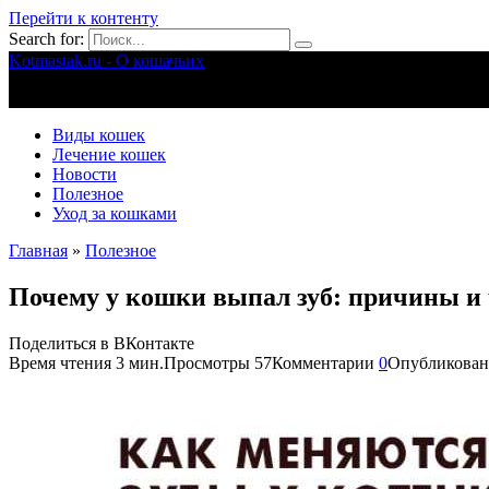
Перейти к контенту
Search for:
Kotmastak.ru - О кошачьих
Правильный уход за кошачьими
Виды кошек
Лечение кошек
Новости
Полезное
Уход за кошками
Главная
»
Полезное
Почему у кошки выпал зуб: причины и
Поделиться в ВКонтакте
Время чтения
3 мин.
Просмотры
57
Комментарии
0
Опубликован