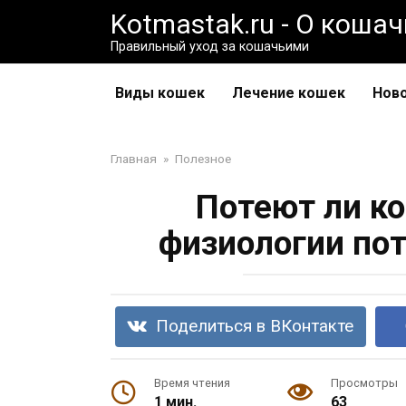
Перейти
Kotmastak.ru - О коша
к
Правильный уход за кошачьими
контенту
Виды кошек
Лечение кошек
Нов
Главная
»
Полезное
Потеют ли к
физиологии пот
Поделиться в ВКонтакте
Время чтения
Просмотры
1 мин.
63