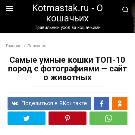
Перейти
Kotmastak.ru - О
к
кошачьих
контенту
Правильный уход за кошачьими
Главная
»
Полезное
Самые умные кошки ТОП-10
пород с фотографиями — сайт
о животных
Поделиться в ВКонтакте