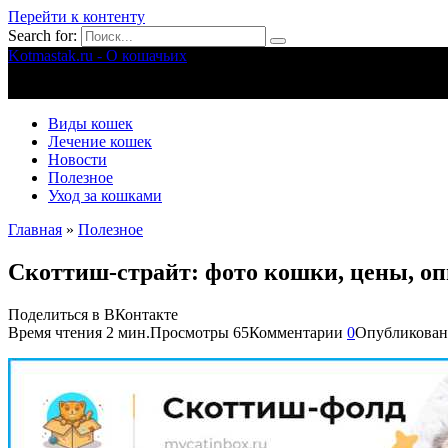
Перейти к контенту
Search for:
Kotmastak.ru - О кошачьих
Правильный уход за кошачьими
Виды кошек
Лечение кошек
Новости
Полезное
Уход за кошками
Главная
»
Полезное
Скоттиш-страйт: фото кошки, цены, опи
Поделиться в ВКонтакте
Время чтения
2 мин.
Просмотры
65
Комментарии
0
Опубликован