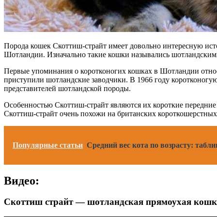
Порода кошек Скоттиш-страйт имеет довольно интересную исто
Шотландии. Изначально такие кошки назывались шотландским
Первые упоминания о коротконогих кошках в Шотландии относя
приступили шотландские заводчики. В 1966 году коротконогую
представителей шотландской породы.
Особенностью Скоттиш-страйт являются их короткие передние 
Скоттиш-страйт очень похожи на британских короткошерстных 
Популярные статьи
Средний вес кота по возрасту: табл
Видео:
Скоттиш страйт — шотландская прямоухая кошка