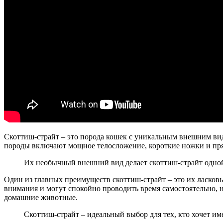
Скоттиш-страйт – это порода кошек с уникальным внешним ви
породы включают мощное телосложение, короткие ножки и пр
Их необычный внешний вид делает скоттиш-страйт одной
Один из главных преимуществ скоттиш-страйт – это их ласков
внимания и могут спокойно проводить время самостоятельно, но
домашние животные.
Скоттиш-страйт – идеальный выбор для тех, кто хочет им