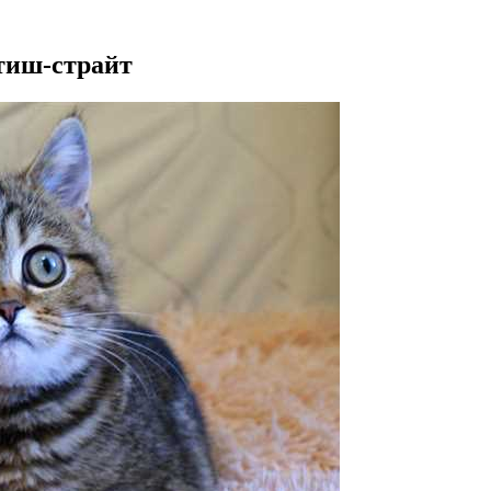
тиш-страйт