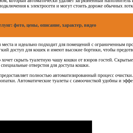
ом, который автоматически удаляет загрязненный наполнитель и
подключения к электросети и могут стоить дороже обычных лотк
лунг: фото, цены, описание, характер, видео
и места и идеально подходит для помещений с ограниченным пр
кий доступ для кошек и имеют высокие бортики, чтобы предотв
то хочет скрыть туалетную чашу кошки от взоров гостей. Скрыты
 специальные отверстия для доступа кошки.
 предоставляет полностью автоматизированный процесс очистки.
опатки. Автоматические туалеты с самоочисткой удобны и эффе