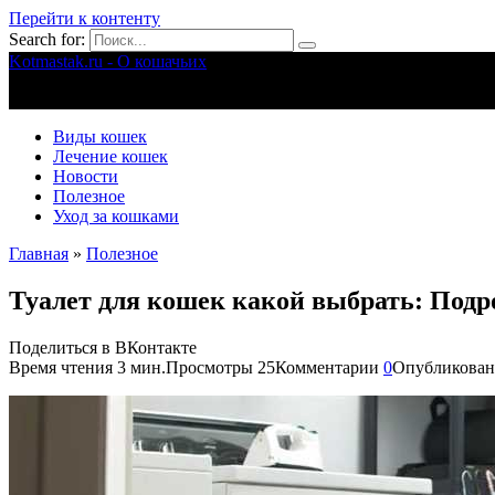
Перейти к контенту
Search for:
Kotmastak.ru - О кошачьих
Правильный уход за кошачьими
Виды кошек
Лечение кошек
Новости
Полезное
Уход за кошками
Главная
»
Полезное
Туалет для кошек какой выбрать: Подр
Поделиться в ВКонтакте
Время чтения
3 мин.
Просмотры
25
Комментарии
0
Опубликован