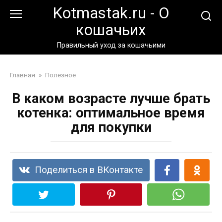
Перейти
Kotmastak.ru - О
к
кошачьих
контенту
Правильный уход за кошачьими
Главная
»
Полезное
В каком возрасте лучше брать
котенка: оптимальное время
для покупки
Поделиться в ВКонтакте