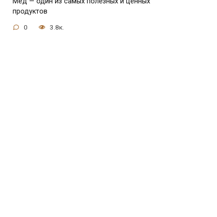
Мед — один из самых полезных и ценных
продуктов
0
3.8к.