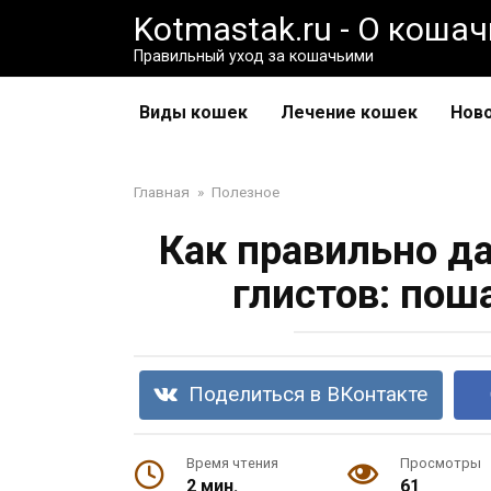
Перейти
Kotmastak.ru - О коша
к
Правильный уход за кошачьими
контенту
Виды кошек
Лечение кошек
Нов
Главная
»
Полезное
Как правильно да
глистов: пош
Поделиться в ВКонтакте
Время чтения
Просмотры
2 мин.
61